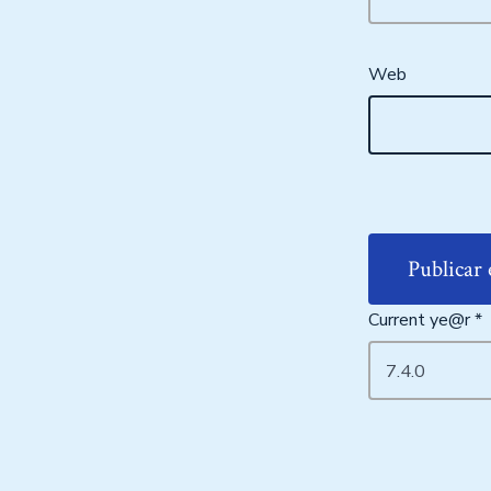
Web
Current ye@r
*