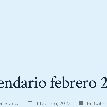
endario febrero 
or
Blanca
1 febrero, 2023
En
Calen