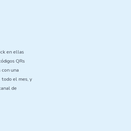
ick en ellas
 códigos QRs
s con una
 todo el mes, y
canal de