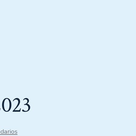
2023
darios