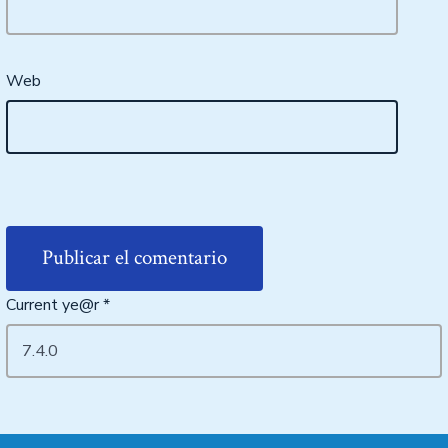
Web
Current ye@r
*