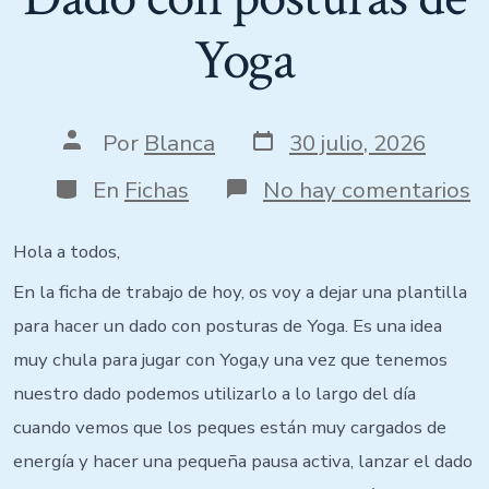
Yoga
Fecha
Autor
Por
Blanca
30 julio, 2026
de
de
publicación
la
Categorías
e
En
Fichas
No hay comentarios
entrada
D
c
p
Hola a todos,
d
En la ficha de trabajo de hoy, os voy a dejar una plantilla
Y
para hacer un dado con posturas de Yoga. Es una idea
muy chula para jugar con Yoga,y una vez que tenemos
nuestro dado podemos utilizarlo a lo largo del día
cuando vemos que los peques están muy cargados de
energía y hacer una pequeña pausa activa, lanzar el dado