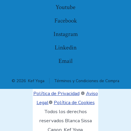
Youtube
Facebook
Instagram
Linkedin
Email
© 2026
Kef Yoga
Términos y Condiciones de Compra
Política de Privacidad
❁
Aviso
Legal
❁
Política de Cookies
Todos los derechos
reservados Blanca Sissa
Capon. Kef Yoga.