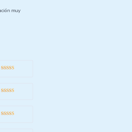
mación muy
Valorado
con
5
de 5
Valorado
con
5
de 5
Valorado
con
5
de 5