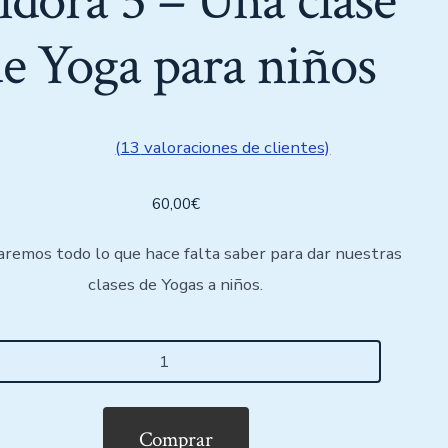
ldora 5 – Una clase
e Yoga para niños
(
13
valoraciones de clientes)
ado
0
de
60,00
€
se a
ione
entes
aremos todo lo que hace falta saber para dar nuestras
clases de Yogas a niños.
Comprar