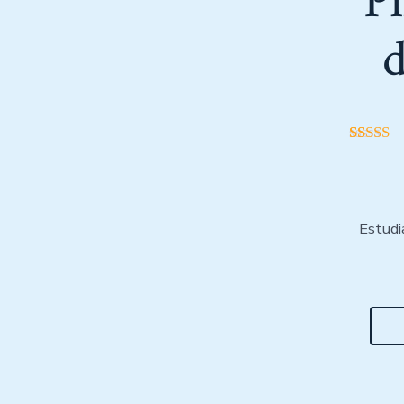
Pí
d
13
Valor
con
5.0
5 en ba
valorac
s de cli
Estudi