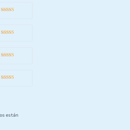
Valorado
con
5
de 5
Valorado
con
5
de 5
Valorado
con
5
de 5
Valorado
con
5
de 5
ios están