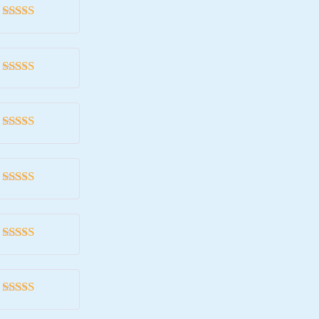
Valorado
con
5
de 5
Valorado
con
5
de 5
Valorado
con
5
de 5
Valorado
con
5
de 5
Valorado
con
5
de 5
Valorado
con
5
de 5