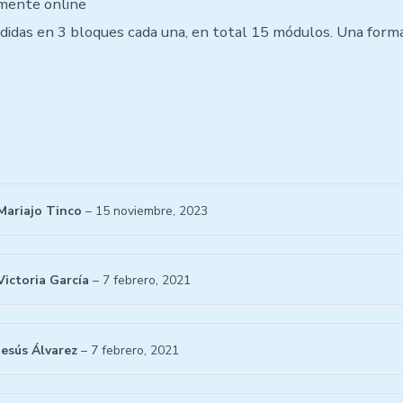
mente online
vididas en 3 bloques cada una, en total 15 módulos. Una for
Mariajo Tinco
–
15 noviembre, 2023
Victoria García
–
7 febrero, 2021
Jesús Álvarez
–
7 febrero, 2021