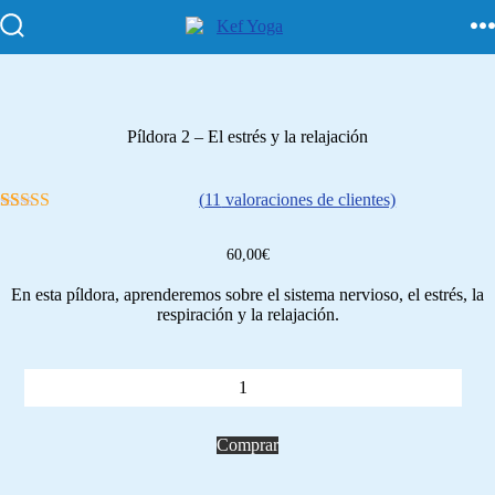
Píldora 2 – El estrés y la relajación
(
11
valoraciones de clientes)
11
Valorado con
5.00
de 5 en
60,00
€
base a
valoraciones
En esta píldora, aprenderemos sobre el sistema nervioso, el estrés, la
de clientes
respiración y la relajación.
Comprar