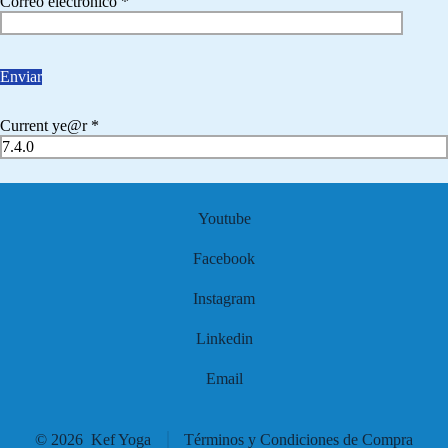
Correo electrónico
*
Current ye@r
*
Youtube
Facebook
Instagram
Linkedin
Email
© 2026
Kef Yoga
Términos y Condiciones de Compra