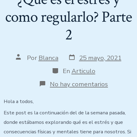
como regularlo? Parte
2
Fecha
Autor
Por
Blanca
25 mayo, 2021
de
de
publicación
la
Categorías
En
Articulo
entrada
en
No hay comentarios
¿Que
es
el
Hola a todos,
estrés
Este post es la continuación del de la semana pasada,
y
como
donde estábamos explorando qué es el estrés y que
regularlo
consecuencias físicas y mentales tiene para nosotros. Si
Parte