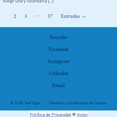
elegir una y colorearla […]
…
1
2
3
17
Entradas
→
Youtube
Facebook
Instagram
Linkedin
Email
© 2026
Kef Yoga
Términos y Condiciones de Compra
Política de Privacidad
❁
Aviso