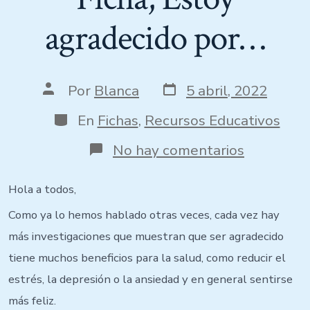
agradecido por…
Fecha
Autor
Por
Blanca
5 abril, 2022
de
de
publicación
la
Categorías
En
Fichas
,
Recursos Educativos
entrada
en
No hay comentarios
Ficha,
Estoy
agradecid
Hola a todos,
por…
Como ya lo hemos hablado otras veces, cada vez hay
más investigaciones que muestran que ser agradecido
tiene muchos beneficios para la salud, como reducir el
estrés, la depresión o la ansiedad y en general sentirse
más feliz.