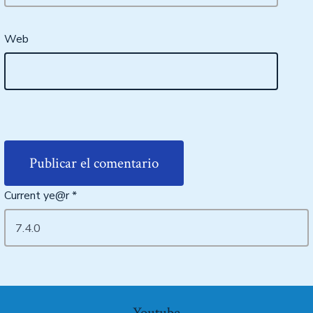
Web
Current ye@r
*
Youtube