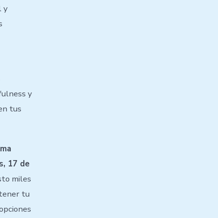
l y
s
s
fulness y
 en tus
ima
s, 17 de
sto miles
tener tu
 opciones