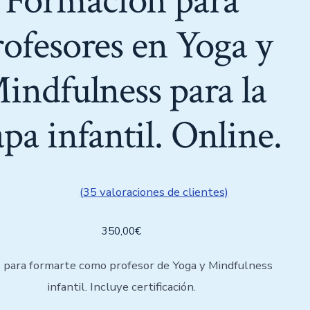
Formación para
rofesores en Yoga y
indfulness para la
apa infantil. Online.
(
35
valoraciones de clientes)
ado
0
de
350,00
€
se a
ione
entes
 para formarte como profesor de Yoga y Mindfulness
infantil. Incluye certificación.