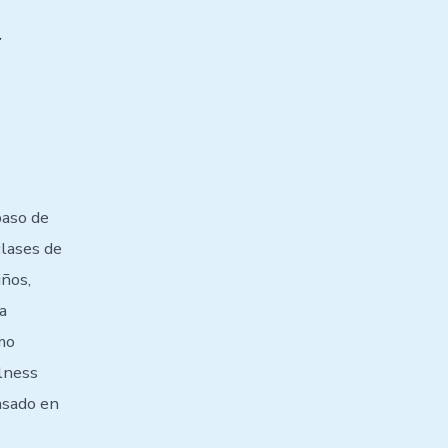
a
paso de
clases de
iños,
a
mo
lness
basado en