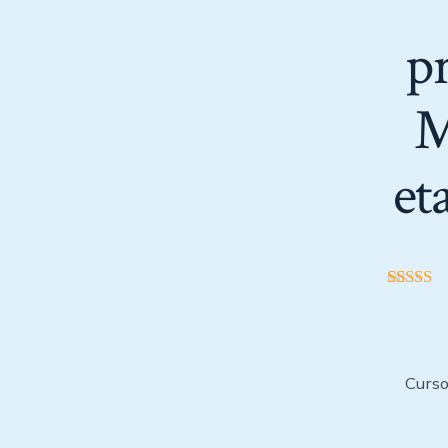
p
M
et
35
Valor
con
5.0
5 en ba
valorac
s de cli
Curso