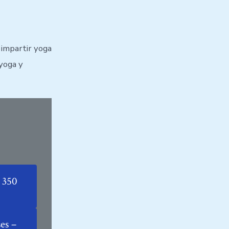
 impartir yoga
 yoga y
 350
es –