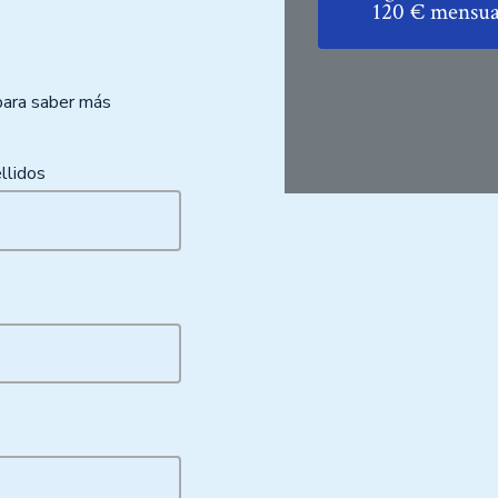
120 € mensua
para saber más
llidos