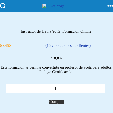
Instructor de Hatha Yoga. Formación Online.
(
16
valoraciones de clientes)
16
Valorado con
5.00
de 5 en
450,00
€
base a
valoraciones
Esta formación te permite convertirte en profesor de yoga para adultos.
de clientes
Incluye Certificación.
Comprar