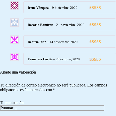
5
de 5
Irene Vázquez
–
9 diciembre, 2020
Valorado con
5
de 5
Rosario Ramírez
–
21 noviembre, 2020
Valorado con
5
de 5
Beatriz Díaz
–
14 noviembre, 2020
Valorado con
5
de 5
Francisca Cortés
–
25 octubre, 2020
Valorado con
5
de 5
Añade una valoración
Tu dirección de correo electrónico no será publicada.
Los campos
obligatorios están marcados con
*
Tu puntuación