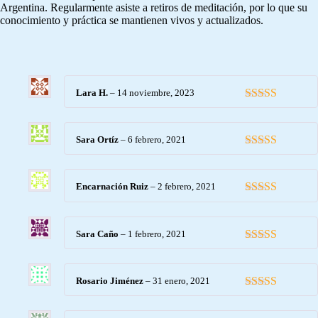
Argentina. Regularmente asiste a retiros de meditación, por lo que su
conocimiento y práctica se mantienen vivos y actualizados.
Lara H.
–
14 noviembre, 2023
Valorado con
5
de 5
Sara Ortíz
–
6 febrero, 2021
Valorado con
5
de 5
Encarnación Ruiz
–
2 febrero, 2021
Valorado con
5
de 5
Sara Caño
–
1 febrero, 2021
Valorado con
5
de 5
Rosario Jiménez
–
31 enero, 2021
Valorado con
5
de 5